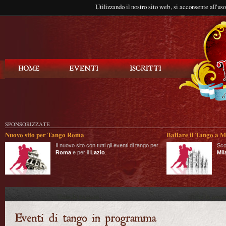
Utilizzando il nostro sito web, si acconsente all'us
Balla Tango
SPONSORIZZATE
Nuovo sito per Tango Roma
Ballare il Tango a M
Il nuovo sito con tutti gli eventi di tango per
Sco
Roma
e per il
Lazio
.
Mil