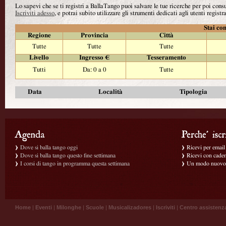
Lo sapevi che se ti registri a BallaTango puoi salvare le tue ricerche per poi con
Iscriviti adesso
, e potrai subito utilizzare gli strumenti dedicati agli utenti registra
Stai con
Regione
Provincia
Città
Tutte
Tutte
Tutte
Livello
Ingresso €
Tesseramento
Tutti
Da: 0 a 0
Tutte
Data
Località
Tipologia
Dove si balla tango oggi
Ricevi per email g
Dove si balla tango questo fine settimana
Ricevi con caden
I corsi di tango in programma questa settimana
Un modo nuovo p
Home
|
Eventi
|
Milonghe
|
Scuole
|
Musicalizadores
|
Iscriviti
|
Centro assistenz