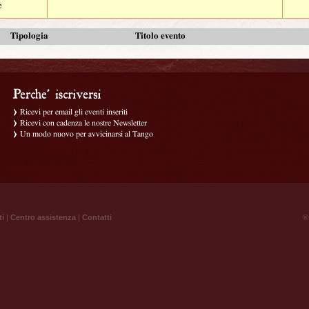
e
Tipologia
Titolo evento
Ricevi per email gli eventi inseriti
Ricevi con cadenza le nostre Newsletter
Un modo nuovo per avvicinarsi al Tango
ti
|
Centro assistenza
|
Contatti
® 