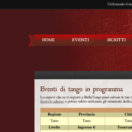
Utilizzando il n
Balla Tango
Lo sapevi che se ti registri a BallaTango puoi salvare le tue
Iscriviti adesso
, e potrai subito utilizzare gli strumenti dedica
Regione
Provincia
Citt
Tutte
Tutte
Tutt
Livello
Ingresso €
Tessera