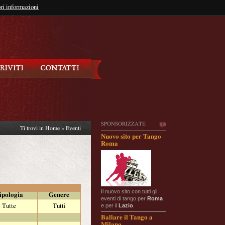
so?
ri informazioni
oppure
Iscriviti
SPONSORIZZATE
Ti trovi in
Home
»
Eventi
Nuovo sito per Tango
Roma
Il nuovo sito con tutti gli
ipologia
Genere
eventi di tango per
Roma
e per il
Lazio
.
Tutte
Tutti
Ballare il Tango a
Milano