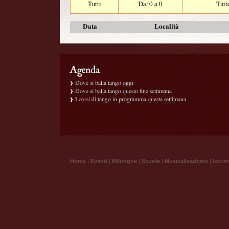
Tutti
Da: 0 a 0
Tutt
Data
Località
Dove si balla tango oggi
Dove si balla tango questo fine settimana
I corsi di tango in programma questa settimana
Home
|
Eventi
|
Milonghe
|
Scuole
|
Musicalizadores
|
Iscrivi