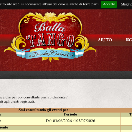
ostro sito web, si acconsente all'uso dei cookie anche di terze parti
Accetto
Rimani connes
Maggio
 ricerche per poi consultarle più rapidamente?
ti agli utenti registrati.
Stai consultando gli eventi per:
à
Periodo
T
e
Dal: 03/06/2026 al 03/07/2026
mento