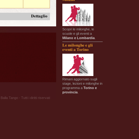
Dettaglio
Scopri le milonghe, le
scuole e gli eventi a
Milano e Lombardia
.
Le milonghe e gli
eventi a Torino
Rimani aggiornato sugli
stage, lezioni e milonghe in
programma a
Torino e
provincia
.
Balla Tango - Tutti i diritti riservati