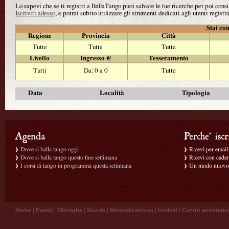
Lo sapevi che se ti registri a BallaTango puoi salvare le tue ricerche per poi con
Iscriviti adesso
, e potrai subito utilizzare gli strumenti dedicati agli utenti registra
Stai con
Regione
Provincia
Città
Tutte
Tutte
Tutte
Livello
Ingresso €
Tesseramento
Tutti
Da: 0 a 0
Tutte
Data
Località
Tipologia
Dove si balla tango oggi
Ricevi per email g
Dove si balla tango questo fine settimana
Ricevi con caden
I corsi di tango in programma questa settimana
Un modo nuovo p
Home
|
Eventi
|
Milonghe
|
Scuole
|
Musicalizadores
|
Iscriviti
|
Centro assistenz