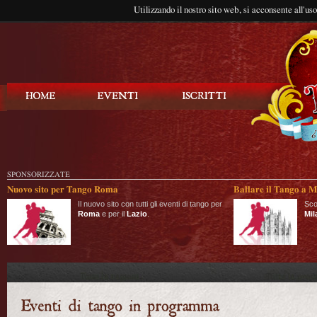
Utilizzando il nostro sito web, si acconsente all'us
Balla Tango
SPONSORIZZATE
Nuovo sito per Tango Roma
Ballare il Tango a M
Il nuovo sito con tutti gli eventi di tango per
Sco
Roma
e per il
Lazio
.
Mil