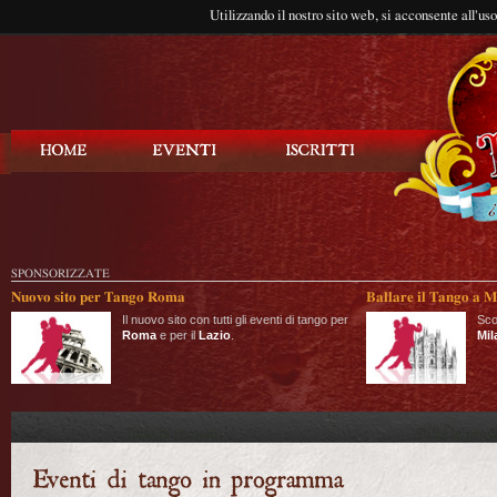
Utilizzando il nostro sito web, si acconsente all'us
Balla Tango
SPONSORIZZATE
Nuovo sito per Tango Roma
Ballare il Tango a M
Il nuovo sito con tutti gli eventi di tango per
Sco
Roma
e per il
Lazio
.
Mil