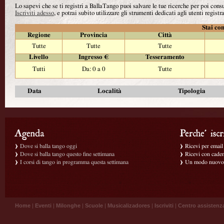
Lo sapevi che se ti registri a BallaTango puoi salvare le tue ricerche per poi con
Iscriviti adesso
, e potrai subito utilizzare gli strumenti dedicati agli utenti registra
Stai con
Regione
Provincia
Città
Tutte
Tutte
Tutte
Livello
Ingresso €
Tesseramento
Tutti
Da: 0 a 0
Tutte
Data
Località
Tipologia
Dove si balla tango oggi
Ricevi per email g
Dove si balla tango questo fine settimana
Ricevi con caden
I corsi di tango in programma questa settimana
Un modo nuovo p
Home
|
Eventi
|
Milonghe
|
Scuole
|
Musicalizadores
|
Iscriviti
|
Centro assistenz