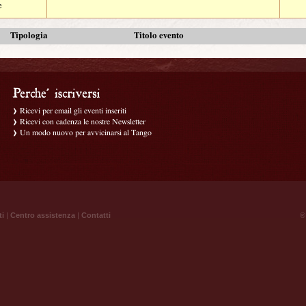
e
Tipologia
Titolo evento
Ricevi per email gli eventi inseriti
Ricevi con cadenza le nostre Newsletter
Un modo nuovo per avvicinarsi al Tango
ti
|
Centro assistenza
|
Contatti
® 