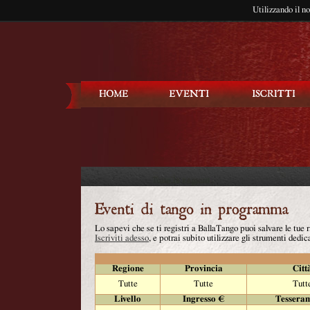
Utilizzando il n
Balla Tango
Lo sapevi che se ti registri a BallaTango puoi salvare le tue
Iscriviti adesso
, e potrai subito utilizzare gli strumenti dedica
Regione
Provincia
Citt
Tutte
Tutte
Tutt
Livello
Ingresso €
Tessera