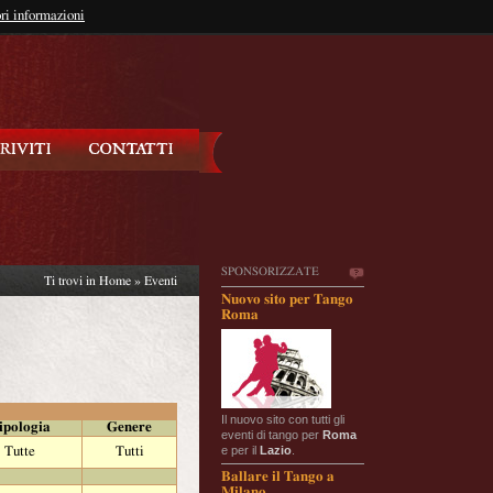
so?
ri informazioni
oppure
Iscriviti
SPONSORIZZATE
Ti trovi in
Home
»
Eventi
Nuovo sito per Tango
Roma
Il nuovo sito con tutti gli
ipologia
Genere
eventi di tango per
Roma
e per il
Lazio
.
Tutte
Tutti
Ballare il Tango a
Milano