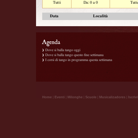
Tutti
Da: 0 a 0
Tutt
Data
Località
Dove si balla tango oggi
Dove si balla tango questo fine settimana
I corsi di tango in programma questa settimana
Home
|
Eventi
|
Milonghe
|
Scuole
|
Musicalizadores
|
Iscrivi