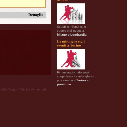
Dettaglio
Scopri le milonghe, le
scuole e gli eventi a
Milano e Lombardia
.
Le milonghe e gli
eventi a Torino
Rimani aggiornato sugli
stage, lezioni e milonghe in
programma a
Torino e
provincia
.
Balla Tango - Tutti i diritti riservati