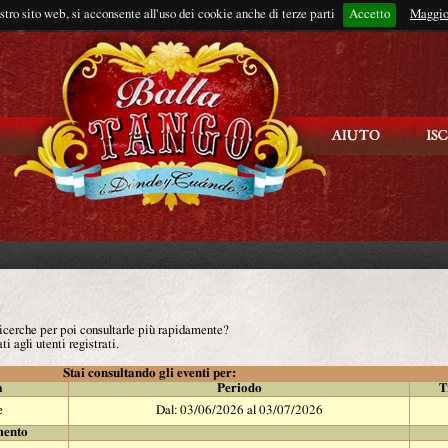
ostro sito web, si acconsente all'uso dei cookie anche di terze parti
Accetto
Rimani connes
Maggio
 ricerche per poi consultarle più rapidamente?
ti agli utenti registrati.
Stai consultando gli eventi per:
à
Periodo
T
e
Dal: 03/06/2026 al 03/07/2026
mento