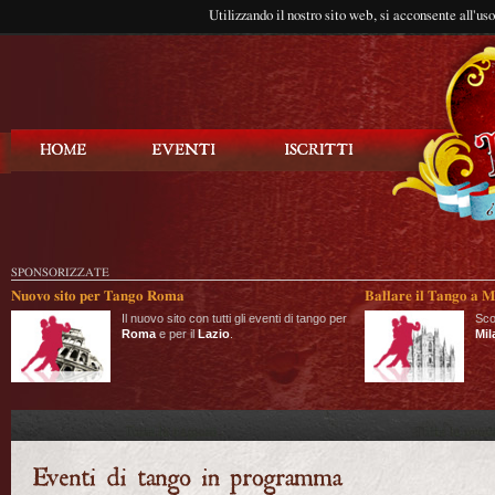
Utilizzando il nostro sito web, si acconsente all'us
Balla Tango
SPONSORIZZATE
Nuovo sito per Tango Roma
Ballare il Tango a M
Il nuovo sito con tutti gli eventi di tango per
Sco
Roma
e per il
Lazio
.
Mil