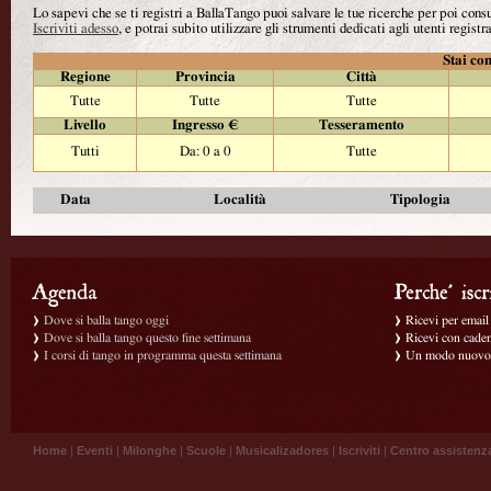
Lo sapevi che se ti registri a BallaTango puoi salvare le tue ricerche per poi con
Iscriviti adesso
, e potrai subito utilizzare gli strumenti dedicati agli utenti registra
Stai con
Regione
Provincia
Città
Tutte
Tutte
Tutte
Livello
Ingresso €
Tesseramento
Tutti
Da: 0 a 0
Tutte
Data
Località
Tipologia
Dove si balla tango oggi
Ricevi per email g
Dove si balla tango questo fine settimana
Ricevi con caden
I corsi di tango in programma questa settimana
Un modo nuovo p
Home
|
Eventi
|
Milonghe
|
Scuole
|
Musicalizadores
|
Iscriviti
|
Centro assistenz