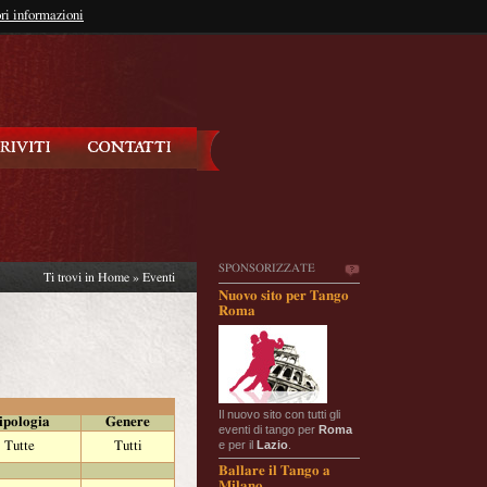
so?
ri informazioni
oppure
Iscriviti
SPONSORIZZATE
Ti trovi in
Home
»
Eventi
Nuovo sito per Tango
Roma
Il nuovo sito con tutti gli
ipologia
Genere
eventi di tango per
Roma
e per il
Lazio
.
Tutte
Tutti
Ballare il Tango a
Milano