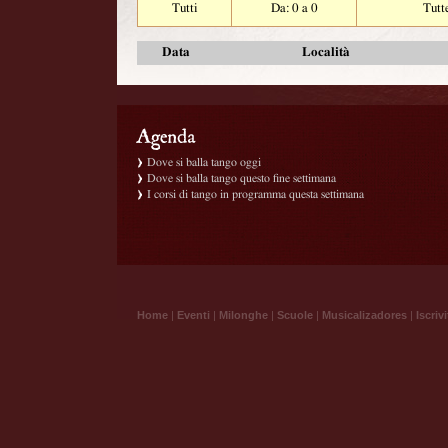
Tutti
Da: 0 a 0
Tutt
Data
Località
Dove si balla tango oggi
Dove si balla tango questo fine settimana
I corsi di tango in programma questa settimana
Home
|
Eventi
|
Milonghe
|
Scuole
|
Musicalizadores
|
Iscrivi