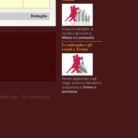
Dettaglio
Scopri le milonghe, le
scuole e gli eventi a
Milano e Lombardia
.
Le milonghe e gli
eventi a Torino
Rimani aggiornato sugli
stage, lezioni e milonghe in
programma a
Torino e
provincia
.
Balla Tango - Tutti i diritti riservati