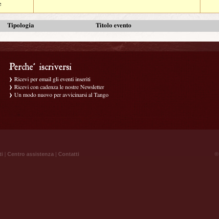
e
Tipologia
Titolo evento
Ricevi per email gli eventi inseriti
Ricevi con cadenza le nostre Newsletter
Un modo nuovo per avvicinarsi al Tango
ti
|
Centro assistenza
|
Contatti
® 