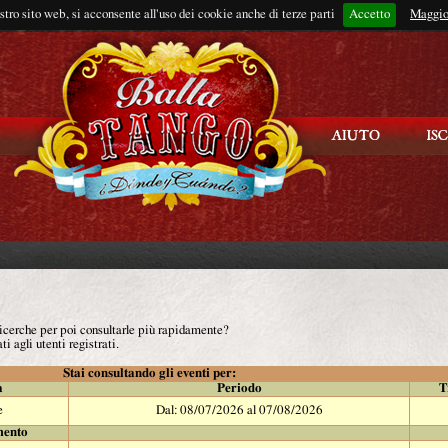
ostro sito web, si acconsente all'uso dei cookie anche di terze parti
Accetto
Rimani connes
Maggio
 ricerche per poi consultarle più rapidamente?
ti agli utenti registrati.
Stai consultando gli eventi per:
à
Periodo
T
e
Dal: 08/07/2026 al 07/08/2026
mento