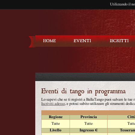
Utilizzando il n
Balla Tango
Lo sapevi che se ti registri a BallaTango puoi salvare le tue
Iscriviti adesso
, e potrai subito utilizzare gli strumenti dedica
Regione
Provincia
Citt
Tutte
Tutte
Tutt
Livello
Ingresso €
Tessera