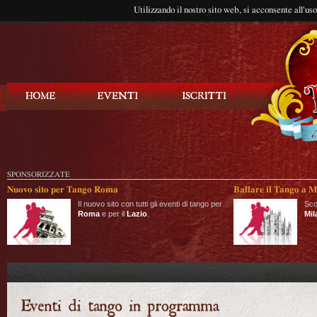
Utilizzando il nostro sito web, si acconsente all'us
Balla Tango
SPONSORIZZATE
Nuovo sito per Tango Roma
Ballare il Tango a M
Il nuovo sito con tutti gli eventi di tango per
Sco
Roma
e per il
Lazio
.
Mil