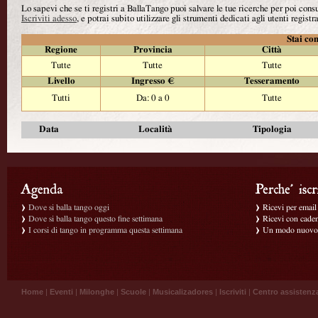
Lo sapevi che se ti registri a BallaTango puoi salvare le tue ricerche per poi con
Iscriviti adesso
, e potrai subito utilizzare gli strumenti dedicati agli utenti registra
Stai con
Regione
Provincia
Città
Tutte
Tutte
Tutte
Livello
Ingresso €
Tesseramento
Tutti
Da: 0 a 0
Tutte
Data
Località
Tipologia
Dove si balla tango oggi
Ricevi per email g
Dove si balla tango questo fine settimana
Ricevi con caden
I corsi di tango in programma questa settimana
Un modo nuovo p
Home
|
Eventi
|
Milonghe
|
Scuole
|
Musicalizadores
|
Iscriviti
|
Centro assistenz