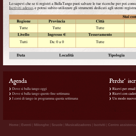
Lo sapevi che se ti registri a BallaTango puoi salvare le tue ricerche per poi con
Iscriviti adesso
, e potrai subito utilizzare gli strumenti dedicati agli utenti registra
Stai con
Regione
Provincia
Città
Tutte
Tutte
Tutte
Livello
Ingresso €
Tesseramento
Tutti
Da: 0 a 0
Tutte
Data
Località
Tipologia
Dove si balla tango oggi
Ricevi per email g
Dove si balla tango questo fine settimana
Ricevi con caden
I corsi di tango in programma questa settimana
Un modo nuovo p
Home
|
Eventi
|
Milonghe
|
Scuole
|
Musicalizadores
|
Iscriviti
|
Centro assistenz