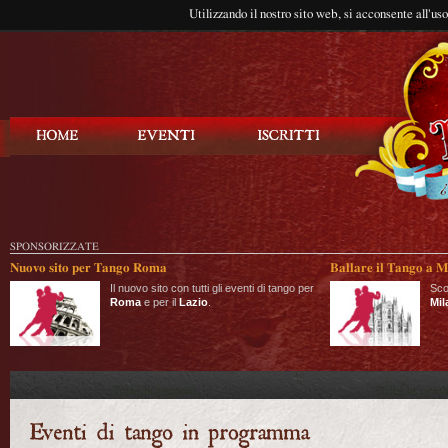
Utilizzando il nostro sito web, si acconsente all'us
Balla Tango
SPONSORIZZATE
Nuovo sito per Tango Roma
Ballare il Tango a M
Il nuovo sito con tutti gli eventi di tango per
Sco
Roma
e per il
Lazio
.
Mil