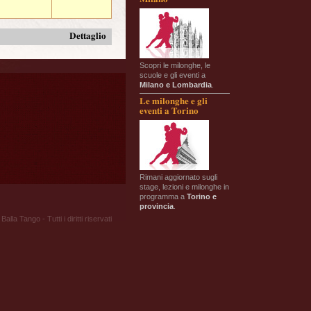
Dettaglio
Scopri le milonghe, le
scuole e gli eventi a
Milano e Lombardia
.
Le milonghe e gli
eventi a Torino
Rimani aggiornato sugli
stage, lezioni e milonghe in
programma a
Torino e
provincia
.
Balla Tango - Tutti i diritti riservati