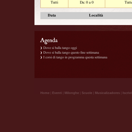
Tutti
Da: 0 a 0
Tutt
Data
Località
Dove si balla tango oggi
Dove si balla tango questo fine settimana
I corsi di tango in programma questa settimana
Home
|
Eventi
|
Milonghe
|
Scuole
|
Musicalizadores
|
Iscrivi