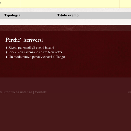
e
Tipologia
Titolo evento
Ricevi per email gli eventi inseriti
Ricevi con cadenza le nostre Newsletter
Un modo nuovo per avvicinarsi al Tango
ti
|
Centro assistenza
|
Contatti
® 