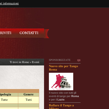
so?
ri informazioni
oppure
Iscriviti
SPONSORIZZATE
Ti trovi in
Home
»
Eventi
Nuovo sito per Tango
Roma
Il nuovo sito con tutti gli
ipologia
Genere
eventi di tango per
Roma
e per il
Lazio
.
Tutte
Tutti
Ballare il Tango a
Milano