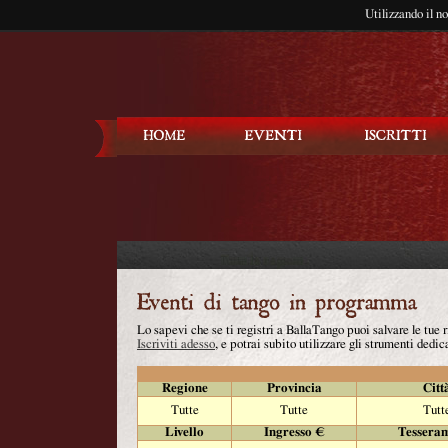
Utilizzando il n
Balla Tango
Lo sapevi che se ti registri a BallaTango puoi salvare le tue
Iscriviti adesso
, e potrai subito utilizzare gli strumenti dedica
Regione
Provincia
Citt
Tutte
Tutte
Tutt
Livello
Ingresso €
Tessera