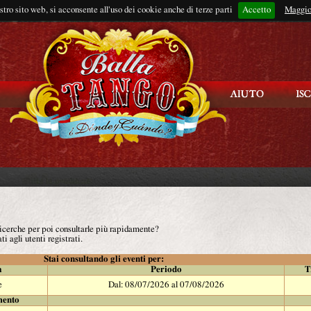
ostro sito web, si acconsente all'uso dei cookie anche di terze parti
Accetto
Rimani connes
Maggio
 ricerche per poi consultarle più rapidamente?
ti agli utenti registrati.
Stai consultando gli eventi per:
à
Periodo
T
e
Dal: 08/07/2026 al 07/08/2026
mento