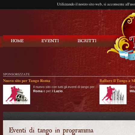
Utilizzando il nostro sito web, si acconsente all'us
Balla Tango
SPONSORIZZATE
Nuovo sito per Tango Roma
Ballare il Tango a M
Il nuovo sito con tutti gli eventi di tango per
Sco
Roma
e per il
Lazio
.
Mil