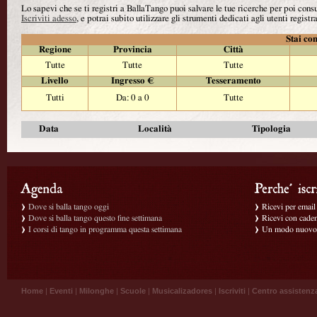
Lo sapevi che se ti registri a BallaTango puoi salvare le tue ricerche per poi con
Iscriviti adesso
, e potrai subito utilizzare gli strumenti dedicati agli utenti registra
Stai con
Regione
Provincia
Città
Tutte
Tutte
Tutte
Livello
Ingresso €
Tesseramento
Tutti
Da: 0 a 0
Tutte
Data
Località
Tipologia
Dove si balla tango oggi
Ricevi per email g
Dove si balla tango questo fine settimana
Ricevi con caden
I corsi di tango in programma questa settimana
Un modo nuovo p
Home
|
Eventi
|
Milonghe
|
Scuole
|
Musicalizadores
|
Iscriviti
|
Centro assistenz