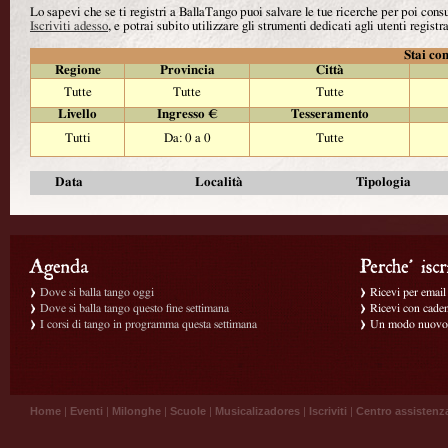
Lo sapevi che se ti registri a BallaTango puoi salvare le tue ricerche per poi con
Iscriviti adesso
, e potrai subito utilizzare gli strumenti dedicati agli utenti registra
Stai con
Regione
Provincia
Città
Tutte
Tutte
Tutte
Livello
Ingresso €
Tesseramento
Tutti
Da: 0 a 0
Tutte
Data
Località
Tipologia
Dove si balla tango oggi
Ricevi per email g
Dove si balla tango questo fine settimana
Ricevi con caden
I corsi di tango in programma questa settimana
Un modo nuovo p
Home
|
Eventi
|
Milonghe
|
Scuole
|
Musicalizadores
|
Iscriviti
|
Centro assistenz