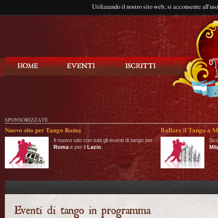
Utilizzando il nostro sito web, si acconsente all'us
Balla Tango
SPONSORIZZATE
Nuovo sito per Tango Roma
Ballare il Tango a M
Il nuovo sito con tutti gli eventi di tango per
Sco
Roma
e per il
Lazio
.
Mil