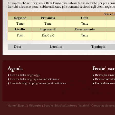
Lo sapevi che se ti registri a BallaTango puoi salvare le tue ricerche per poi con
Iscriviti adesso
, e potrai subito utilizzare gli strumenti dedicati agli utenti registra
Stai con
Regione
Provincia
Città
Tutte
Tutte
Tutte
Livello
Ingresso €
Tesseramento
Tutti
Da: 0 a 0
Tutte
Data
Località
Tipologia
Dove si balla tango oggi
Ricevi per email g
Dove si balla tango questo fine settimana
Ricevi con caden
I corsi di tango in programma questa settimana
Un modo nuovo p
Home
|
Eventi
|
Milonghe
|
Scuole
|
Musicalizadores
|
Iscriviti
|
Centro assistenz