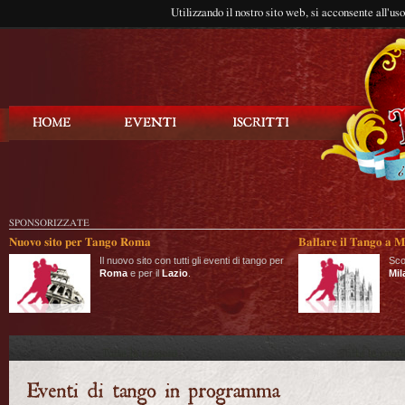
Utilizzando il nostro sito web, si acconsente all'us
Balla Tango
SPONSORIZZATE
Nuovo sito per Tango Roma
Ballare il Tango a M
Il nuovo sito con tutti gli eventi di tango per
Sco
Roma
e per il
Lazio
.
Mil