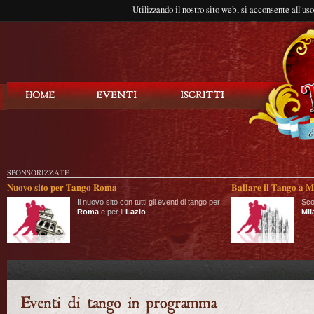
Utilizzando il nostro sito web, si acconsente all'us
Balla Tango
SPONSORIZZATE
Nuovo sito per Tango Roma
Ballare il Tango a M
Il nuovo sito con tutti gli eventi di tango per
Sco
Roma
e per il
Lazio
.
Mil