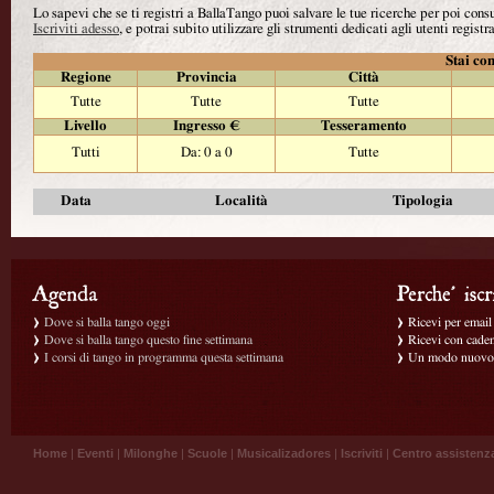
Lo sapevi che se ti registri a BallaTango puoi salvare le tue ricerche per poi con
Iscriviti adesso
, e potrai subito utilizzare gli strumenti dedicati agli utenti registra
Stai con
Regione
Provincia
Città
Tutte
Tutte
Tutte
Livello
Ingresso €
Tesseramento
Tutti
Da: 0 a 0
Tutte
Data
Località
Tipologia
Dove si balla tango oggi
Ricevi per email g
Dove si balla tango questo fine settimana
Ricevi con caden
I corsi di tango in programma questa settimana
Un modo nuovo p
Home
|
Eventi
|
Milonghe
|
Scuole
|
Musicalizadores
|
Iscriviti
|
Centro assistenz