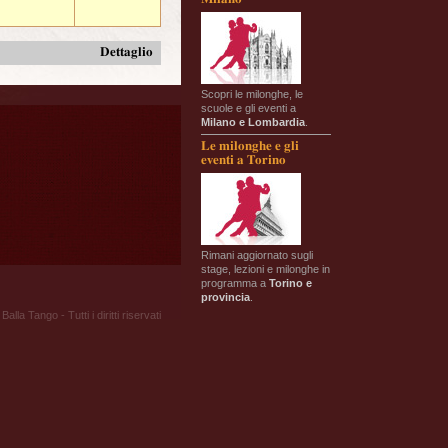
Dettaglio
Scopri le milonghe, le
scuole e gli eventi a
Milano e Lombardia
.
Le milonghe e gli
eventi a Torino
Rimani aggiornato sugli
stage, lezioni e milonghe in
programma a
Torino e
provincia
.
Balla Tango - Tutti i diritti riservati