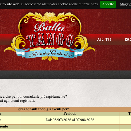
ostro sito web, si acconsente all'uso dei cookie anche di terze parti
Accetto
Rimani connes
Maggio
 ricerche per poi consultarle più rapidamente?
ti agli utenti registrati.
Stai consultando gli eventi per:
à
Periodo
T
e
Dal: 08/07/2026 al 07/08/2026
mento