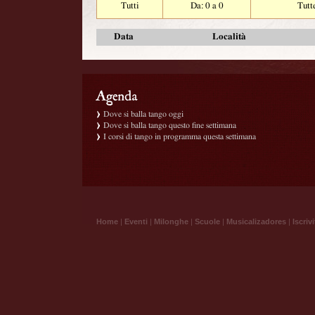
Tutti
Da: 0 a 0
Tutt
Data
Località
Dove si balla tango oggi
Dove si balla tango questo fine settimana
I corsi di tango in programma questa settimana
Home
|
Eventi
|
Milonghe
|
Scuole
|
Musicalizadores
|
Iscrivi