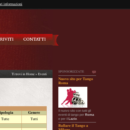
so?
ri informazioni
oppure
Iscriviti
SPONSORIZZATE
Ti trovi in
Home
»
Eventi
Nuovo sito per Tango
Roma
Il nuovo sito con tutti gli
ipologia
Genere
eventi di tango per
Roma
e per il
Lazio
.
Tutte
Tutti
Ballare il Tango a
Milano