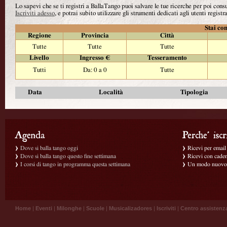
Lo sapevi che se ti registri a BallaTango puoi salvare le tue ricerche per poi con
Iscriviti adesso
, e potrai subito utilizzare gli strumenti dedicati agli utenti registra
Stai con
Regione
Provincia
Città
Tutte
Tutte
Tutte
Livello
Ingresso €
Tesseramento
Tutti
Da: 0 a 0
Tutte
Data
Località
Tipologia
Dove si balla tango oggi
Ricevi per email g
Dove si balla tango questo fine settimana
Ricevi con caden
I corsi di tango in programma questa settimana
Un modo nuovo p
Home
|
Eventi
|
Milonghe
|
Scuole
|
Musicalizadores
|
Iscriviti
|
Centro assistenz