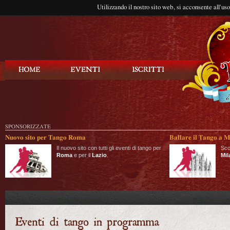
Utilizzando il nostro sito web, si acconsente all'us
Balla Tango
SPONSORIZZATE
Nuovo sito per Tango Roma
Ballare il Tango a M
Il nuovo sito con tutti gli eventi di tango per
Sco
Roma
e per il
Lazio
.
Mil