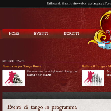
Utilizzando il nostro sito web, si acconsente all'us
Balla Tango
SPONSORIZZATE
Nuovo sito per Tango Roma
Ballare il Tango a M
Il nuovo sito con tutti gli eventi di tango per
Sco
Roma
e per il
Lazio
.
Mil