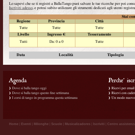
Lo sapevi che se ti registri a BallaTango puoi salvare le tue ricerche per poi con
Iscriviti adesso
, e potrai subito utilizzare gli strumenti dedicati agli utenti registra
Stai con
Regione
Provincia
Città
Tutte
Tutte
Tutte
Livello
Ingresso €
Tesseramento
Tutti
Da: 0 a 0
Tutte
Data
Località
Tipologia
Dove si balla tango oggi
Ricevi per email g
Dove si balla tango questo fine settimana
Ricevi con caden
I corsi di tango in programma questa settimana
Un modo nuovo p
Home
|
Eventi
|
Milonghe
|
Scuole
|
Musicalizadores
|
Iscriviti
|
Centro assistenz