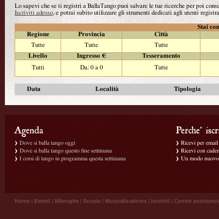
Lo sapevi che se ti registri a BallaTango puoi salvare le tue ricerche per poi con
Iscriviti adesso
, e potrai subito utilizzare gli strumenti dedicati agli utenti registra
Stai con
Regione
Provincia
Città
Tutte
Tutte
Tutte
Livello
Ingresso €
Tesseramento
Tutti
Da: 0 a 0
Tutte
Data
Località
Tipologia
Dove si balla tango oggi
Ricevi per email g
Dove si balla tango questo fine settimana
Ricevi con caden
I corsi di tango in programma questa settimana
Un modo nuovo p
Home
|
Eventi
|
Milonghe
|
Scuole
|
Musicalizadores
|
Iscriviti
|
Centro assistenz