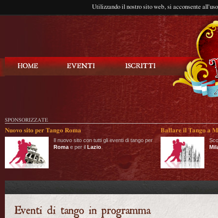
Utilizzando il nostro sito web, si acconsente all'us
Balla Tango
SPONSORIZZATE
Nuovo sito per Tango Roma
Ballare il Tango a M
Il nuovo sito con tutti gli eventi di tango per
Sco
Roma
e per il
Lazio
.
Mil