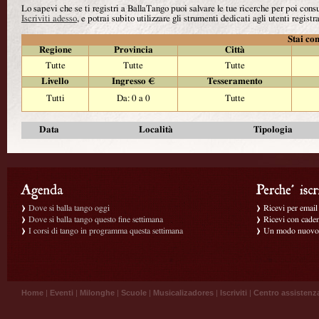
Lo sapevi che se ti registri a BallaTango puoi salvare le tue ricerche per poi con
Iscriviti adesso
, e potrai subito utilizzare gli strumenti dedicati agli utenti registra
Stai con
Regione
Provincia
Città
Tutte
Tutte
Tutte
Livello
Ingresso €
Tesseramento
Tutti
Da: 0 a 0
Tutte
Data
Località
Tipologia
Dove si balla tango oggi
Ricevi per email g
Dove si balla tango questo fine settimana
Ricevi con caden
I corsi di tango in programma questa settimana
Un modo nuovo p
Home
|
Eventi
|
Milonghe
|
Scuole
|
Musicalizadores
|
Iscriviti
|
Centro assistenz