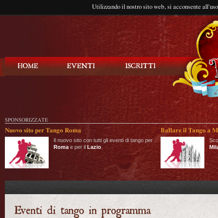
Utilizzando il nostro sito web, si acconsente all'us
Balla Tango
SPONSORIZZATE
Nuovo sito per Tango Roma
Ballare il Tango a M
Il nuovo sito con tutti gli eventi di tango per
Sco
Roma
e per il
Lazio
.
Mil