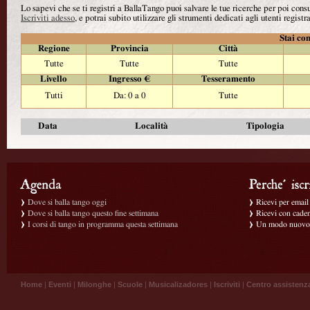
Lo sapevi che se ti registri a BallaTango puoi salvare le tue ricerche per poi con
Iscriviti adesso
, e potrai subito utilizzare gli strumenti dedicati agli utenti registra
Stai con
Regione
Provincia
Città
Tutte
Tutte
Tutte
Livello
Ingresso €
Tesseramento
Tutti
Da: 0 a 0
Tutte
Data
Località
Tipologia
Dove si balla tango oggi
Ricevi per email g
Dove si balla tango questo fine settimana
Ricevi con caden
I corsi di tango in programma questa settimana
Un modo nuovo p
Home
|
Eventi
|
Milonghe
|
Scuole
|
Musicalizadores
|
Iscriviti
|
Centro assistenz