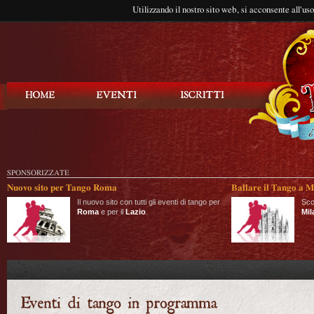
Utilizzando il nostro sito web, si acconsente all'us
Balla Tango
SPONSORIZZATE
Nuovo sito per Tango Roma
Ballare il Tango a M
Il nuovo sito con tutti gli eventi di tango per
Sco
Roma
e per il
Lazio
.
Mil