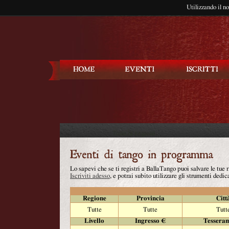
Utilizzando il n
Balla Tango
Lo sapevi che se ti registri a BallaTango puoi salvare le tue
Iscriviti adesso
, e potrai subito utilizzare gli strumenti dedica
Regione
Provincia
Citt
Tutte
Tutte
Tutt
Livello
Ingresso €
Tessera