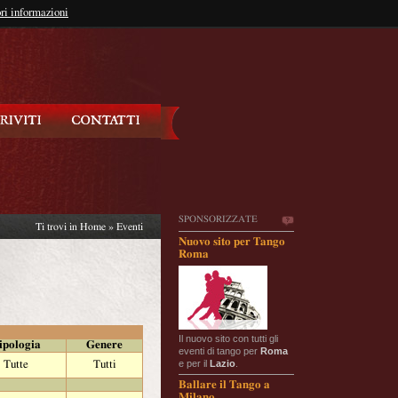
so?
ri informazioni
oppure
Iscriviti
SPONSORIZZATE
Ti trovi in
Home
»
Eventi
Nuovo sito per Tango
Roma
Il nuovo sito con tutti gli
ipologia
Genere
eventi di tango per
Roma
e per il
Lazio
.
Tutte
Tutti
Ballare il Tango a
Milano