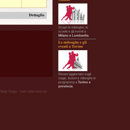
Dettaglio
Scopri le milonghe, le
scuole e gli eventi a
Milano e Lombardia
.
Le milonghe e gli
eventi a Torino
Rimani aggiornato sugli
stage, lezioni e milonghe in
programma a
Torino e
provincia
.
Balla Tango - Tutti i diritti riservati