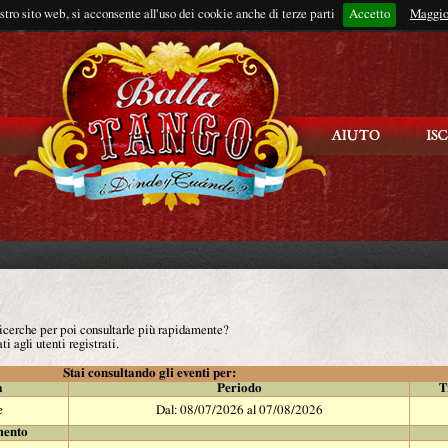
ostro sito web, si acconsente all'uso dei cookie anche di terze parti
Accetto
Rimani connes
Maggio
 ricerche per poi consultarle più rapidamente?
ti agli utenti registrati.
Stai consultando gli eventi per:
à
Periodo
T
e
Dal: 08/07/2026 al 07/08/2026
mento