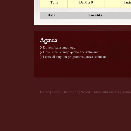
Tutti
Da: 0 a 0
Tutt
Data
Località
Dove si balla tango oggi
Dove si balla tango questo fine settimana
I corsi di tango in programma questa settimana
Home
|
Eventi
|
Milonghe
|
Scuole
|
Musicalizadores
|
Iscrivi