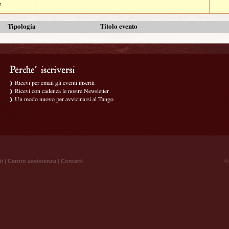
e
Tipologia
Titolo evento
Ricevi per email gli eventi inseriti
Ricevi con cadenza le nostre Newsletter
Un modo nuovo per avvicinarsi al Tango
ti
|
Centro assistenza
|
Contatti
® 