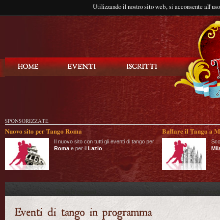
Utilizzando il nostro sito web, si acconsente all'us
Balla Tango
SPONSORIZZATE
Nuovo sito per Tango Roma
Ballare il Tango a M
Il nuovo sito con tutti gli eventi di tango per
Sco
Roma
e per il
Lazio
.
Mil