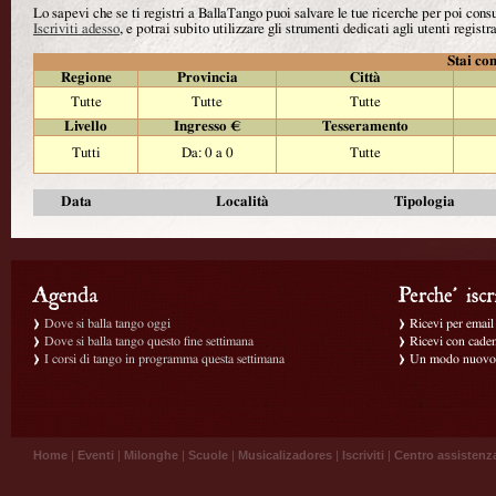
Lo sapevi che se ti registri a BallaTango puoi salvare le tue ricerche per poi con
Iscriviti adesso
, e potrai subito utilizzare gli strumenti dedicati agli utenti registra
Stai con
Regione
Provincia
Città
Tutte
Tutte
Tutte
Livello
Ingresso €
Tesseramento
Tutti
Da: 0 a 0
Tutte
Data
Località
Tipologia
Dove si balla tango oggi
Ricevi per email g
Dove si balla tango questo fine settimana
Ricevi con caden
I corsi di tango in programma questa settimana
Un modo nuovo p
Home
|
Eventi
|
Milonghe
|
Scuole
|
Musicalizadores
|
Iscriviti
|
Centro assistenz