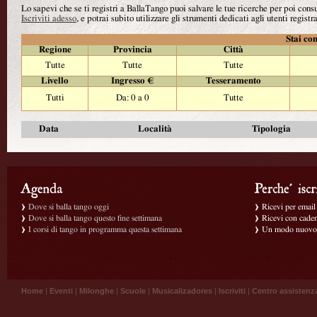
Lo sapevi che se ti registri a BallaTango puoi salvare le tue ricerche per poi con
Iscriviti adesso
, e potrai subito utilizzare gli strumenti dedicati agli utenti registra
Stai con
Regione
Provincia
Città
Tutte
Tutte
Tutte
Livello
Ingresso €
Tesseramento
Tutti
Da: 0 a 0
Tutte
Data
Località
Tipologia
Dove si balla tango oggi
Ricevi per email g
Dove si balla tango questo fine settimana
Ricevi con caden
I corsi di tango in programma questa settimana
Un modo nuovo p
Home
|
Eventi
|
Milonghe
|
Scuole
|
Musicalizadores
|
Iscriviti
|
Centro assistenz