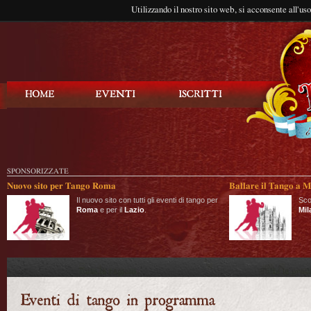
Utilizzando il nostro sito web, si acconsente all'us
Balla Tango
SPONSORIZZATE
Nuovo sito per Tango Roma
Ballare il Tango a M
Il nuovo sito con tutti gli eventi di tango per
Sco
Roma
e per il
Lazio
.
Mil