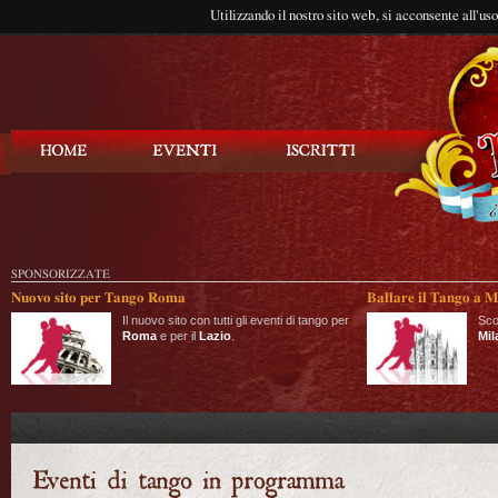
Utilizzando il nostro sito web, si acconsente all'us
Balla Tango
SPONSORIZZATE
Nuovo sito per Tango Roma
Ballare il Tango a M
Il nuovo sito con tutti gli eventi di tango per
Sco
Roma
e per il
Lazio
.
Mil