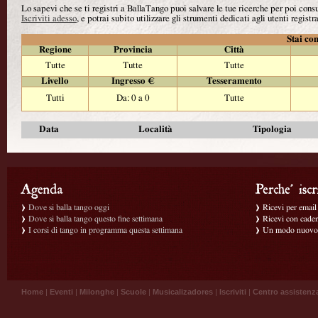
Lo sapevi che se ti registri a BallaTango puoi salvare le tue ricerche per poi con
Iscriviti adesso
, e potrai subito utilizzare gli strumenti dedicati agli utenti registra
Stai con
Regione
Provincia
Città
Tutte
Tutte
Tutte
Livello
Ingresso €
Tesseramento
Tutti
Da: 0 a 0
Tutte
Data
Località
Tipologia
Dove si balla tango oggi
Ricevi per email g
Dove si balla tango questo fine settimana
Ricevi con caden
I corsi di tango in programma questa settimana
Un modo nuovo p
Home
|
Eventi
|
Milonghe
|
Scuole
|
Musicalizadores
|
Iscriviti
|
Centro assistenz