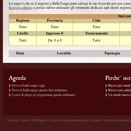
Lo sapevi che se ti registri a BallaTango puoi salvare le tue ricerche per poi con
Iscriviti adesso
, e potrai subito utilizzare gli strumenti dedicati agli utenti registra
Stai con
Regione
Provincia
Città
Tutte
Tutte
Tutte
Livello
Ingresso €
Tesseramento
Tutti
Da: 0 a 0
Tutte
Data
Località
Tipologia
Dove si balla tango oggi
Ricevi per email g
Dove si balla tango questo fine settimana
Ricevi con caden
I corsi di tango in programma questa settimana
Un modo nuovo p
Home
|
Eventi
|
Milonghe
|
Scuole
|
Musicalizadores
|
Iscriviti
|
Centro assistenz