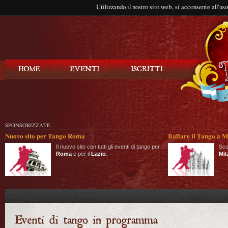
Utilizzando il nostro sito web, si acconsente all'us
Balla Tango
SPONSORIZZATE
Nuovo sito per Tango Roma
Ballare il Tango a M
Il nuovo sito con tutti gli eventi di tango per
Sco
Roma
e per il
Lazio
.
Mil