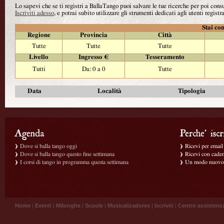
Lo sapevi che se ti registri a BallaTango puoi salvare le tue ricerche per poi con
Iscriviti adesso
, e potrai subito utilizzare gli strumenti dedicati agli utenti registra
Stai con
Regione
Provincia
Città
Tutte
Tutte
Tutte
Livello
Ingresso €
Tesseramento
Tutti
Da: 0 a 0
Tutte
Data
Località
Tipologia
Dove si balla tango oggi
Ricevi per email g
Dove si balla tango questo fine settimana
Ricevi con caden
I corsi di tango in programma questa settimana
Un modo nuovo p
Home
|
Eventi
|
Milonghe
|
Scuole
|
Musicalizadores
|
Iscriviti
|
Centro assistenz