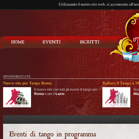
Utilizzando il nostro sito web, si acconsente all'us
Balla Tango
SPONSORIZZATE
Nuovo sito per Tango Roma
Ballare il Tango a M
Il nuovo sito con tutti gli eventi di tango per
Sco
Roma
e per il
Lazio
.
Mil