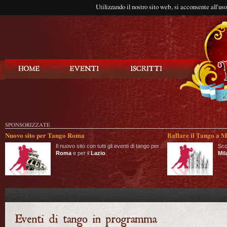
Utilizzando il nostro sito web, si acconsente all'us
Balla Tango
SPONSORIZZATE
Nuovo sito per Tango Roma
Ballare il Tango a M
Il nuovo sito con tutti gli eventi di tango per
Sco
Roma
e per il
Lazio
.
Mil