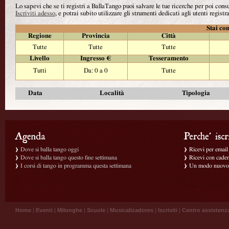
Lo sapevi che se ti registri a BallaTango puoi salvare le tue ricerche per poi con
Iscriviti adesso
, e potrai subito utilizzare gli strumenti dedicati agli utenti registra
Stai con
Regione
Provincia
Città
Tutte
Tutte
Tutte
Livello
Ingresso €
Tesseramento
Tutti
Da: 0 a 0
Tutte
Data
Località
Tipologia
Dove si balla tango oggi
Ricevi per email g
Dove si balla tango questo fine settimana
Ricevi con caden
I corsi di tango in programma questa settimana
Un modo nuovo p
Home
|
Eventi
|
Milonghe
|
Scuole
|
Musicalizadores
|
Iscriviti
|
Centro assistenz