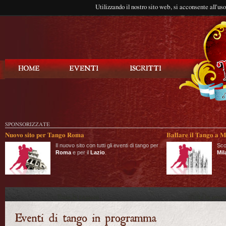
Utilizzando il nostro sito web, si acconsente all'us
Balla Tango
SPONSORIZZATE
Nuovo sito per Tango Roma
Ballare il Tango a M
Il nuovo sito con tutti gli eventi di tango per
Sco
Roma
e per il
Lazio
.
Mil