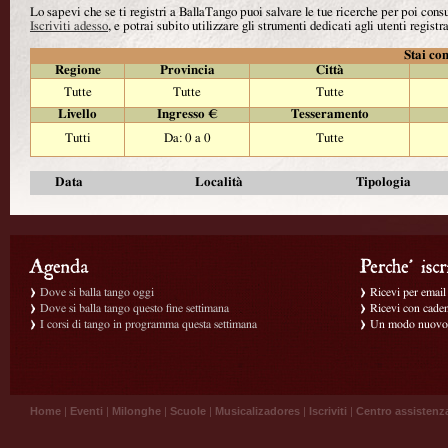
Lo sapevi che se ti registri a BallaTango puoi salvare le tue ricerche per poi con
Iscriviti adesso
, e potrai subito utilizzare gli strumenti dedicati agli utenti registra
Stai con
Regione
Provincia
Città
Tutte
Tutte
Tutte
Livello
Ingresso €
Tesseramento
Tutti
Da: 0 a 0
Tutte
Data
Località
Tipologia
Dove si balla tango oggi
Ricevi per email g
Dove si balla tango questo fine settimana
Ricevi con caden
I corsi di tango in programma questa settimana
Un modo nuovo p
Home
|
Eventi
|
Milonghe
|
Scuole
|
Musicalizadores
|
Iscriviti
|
Centro assistenz