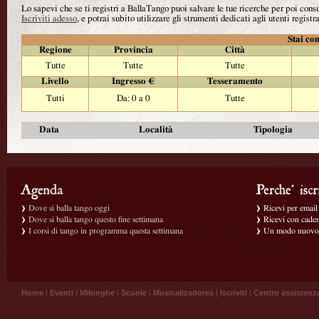
Lo sapevi che se ti registri a BallaTango puoi salvare le tue ricerche per poi con
Iscriviti adesso
, e potrai subito utilizzare gli strumenti dedicati agli utenti registra
Stai con
Regione
Provincia
Città
Tutte
Tutte
Tutte
Livello
Ingresso €
Tesseramento
Tutti
Da: 0 a 0
Tutte
Data
Località
Tipologia
Dove si balla tango oggi
Ricevi per email g
Dove si balla tango questo fine settimana
Ricevi con caden
I corsi di tango in programma questa settimana
Un modo nuovo p
Home
|
Eventi
|
Milonghe
|
Scuole
|
Musicalizadores
|
Iscriviti
|
Centro assistenz