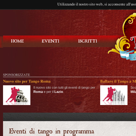
Utilizzando il nostro sito web, si acconsente all'us
Balla Tango
SPONSORIZZATE
Nuovo sito per Tango Roma
Ballare il Tango a M
Il nuovo sito con tutti gli eventi di tango per
Sco
Roma
e per il
Lazio
.
Mil