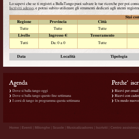
Lo sapevi che se ti registri a BallaTango puoi salvare le tue ricerche per poi con
Iscriviti adesso
, e potrai subito utilizzare gli strumenti dedicati agli utenti registra
Stai con
Regione
Provincia
Città
Tutte
Tutte
Tutte
Livello
Ingresso €
Tesseramento
Tutti
Da: 0 a 0
Tutte
Data
Località
Tipologia
Dove si balla tango oggi
Ricevi per email g
Dove si balla tango questo fine settimana
Ricevi con caden
I corsi di tango in programma questa settimana
Un modo nuovo p
Home
|
Eventi
|
Milonghe
|
Scuole
|
Musicalizadores
|
Iscriviti
|
Centro assistenz