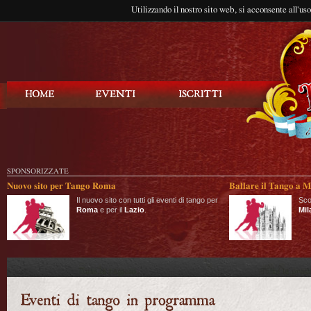
Utilizzando il nostro sito web, si acconsente all'us
Balla Tango
SPONSORIZZATE
Nuovo sito per Tango Roma
Ballare il Tango a M
Il nuovo sito con tutti gli eventi di tango per
Sco
Roma
e per il
Lazio
.
Mil