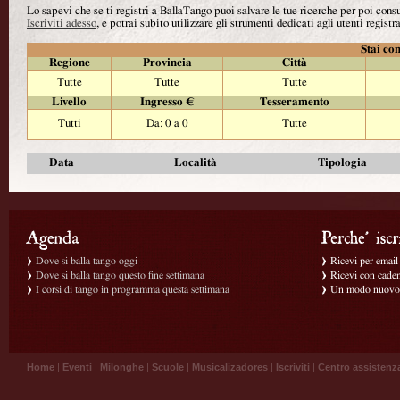
Lo sapevi che se ti registri a BallaTango puoi salvare le tue ricerche per poi con
Iscriviti adesso
, e potrai subito utilizzare gli strumenti dedicati agli utenti registra
Stai con
Regione
Provincia
Città
Tutte
Tutte
Tutte
Livello
Ingresso €
Tesseramento
Tutti
Da: 0 a 0
Tutte
Data
Località
Tipologia
Dove si balla tango oggi
Ricevi per email g
Dove si balla tango questo fine settimana
Ricevi con caden
I corsi di tango in programma questa settimana
Un modo nuovo p
Home
|
Eventi
|
Milonghe
|
Scuole
|
Musicalizadores
|
Iscriviti
|
Centro assistenz