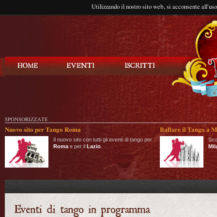
Utilizzando il nostro sito web, si acconsente all'us
Balla Tango
SPONSORIZZATE
Nuovo sito per Tango Roma
Ballare il Tango a M
Il nuovo sito con tutti gli eventi di tango per
Sco
Roma
e per il
Lazio
.
Mil