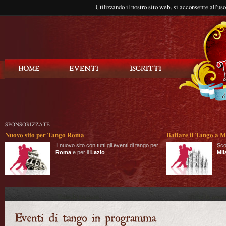
Utilizzando il nostro sito web, si acconsente all'us
Balla Tango
SPONSORIZZATE
Nuovo sito per Tango Roma
Ballare il Tango a M
Il nuovo sito con tutti gli eventi di tango per
Sco
Roma
e per il
Lazio
.
Mil