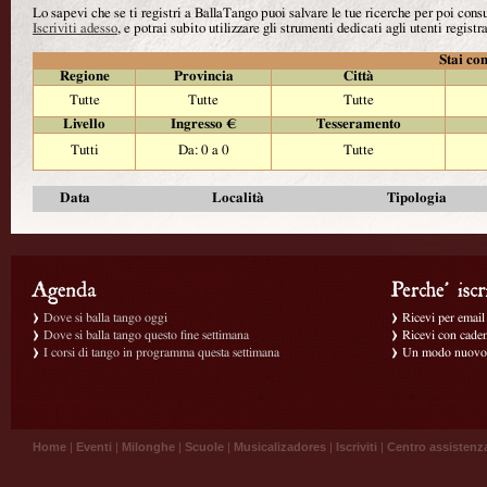
Lo sapevi che se ti registri a BallaTango puoi salvare le tue ricerche per poi con
Iscriviti adesso
, e potrai subito utilizzare gli strumenti dedicati agli utenti registra
Stai con
Regione
Provincia
Città
Tutte
Tutte
Tutte
Livello
Ingresso €
Tesseramento
Tutti
Da: 0 a 0
Tutte
Data
Località
Tipologia
Dove si balla tango oggi
Ricevi per email g
Dove si balla tango questo fine settimana
Ricevi con caden
I corsi di tango in programma questa settimana
Un modo nuovo p
Home
|
Eventi
|
Milonghe
|
Scuole
|
Musicalizadores
|
Iscriviti
|
Centro assistenz