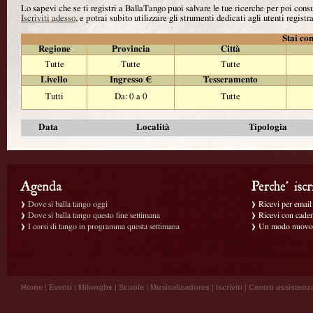
Lo sapevi che se ti registri a BallaTango puoi salvare le tue ricerche per poi con
Iscriviti adesso
, e potrai subito utilizzare gli strumenti dedicati agli utenti registra
Stai con
Regione
Provincia
Città
Tutte
Tutte
Tutte
Livello
Ingresso €
Tesseramento
Tutti
Da: 0 a 0
Tutte
Data
Località
Tipologia
Dove si balla tango oggi
Ricevi per email g
Dove si balla tango questo fine settimana
Ricevi con caden
I corsi di tango in programma questa settimana
Un modo nuovo p
Home
|
Eventi
|
Milonghe
|
Scuole
|
Musicalizadores
|
Iscriviti
|
Centro assistenz