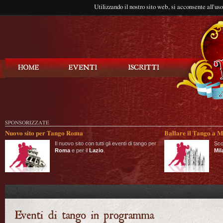
Utilizzando il nostro sito web, si acconsente all'us
Balla Tango
SPONSORIZZATE
Nuovo sito per Tango Roma
Ballare il Tango a M
Il nuovo sito con tutti gli eventi di tango per
Sco
Roma
e per il
Lazio
.
Mil