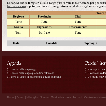
Lo sapevi che se ti registri a BallaTango puoi salvare le tue ricerche per poi con
Iscriviti adesso
, e potrai subito utilizzare gli strumenti dedicati agli utenti registra
Stai con
Regione
Provincia
Città
Tutte
Tutte
Tutte
Livello
Ingresso €
Tesseramento
Tutti
Da: 0 a 0
Tutte
Data
Località
Tipologia
Dove si balla tango oggi
Ricevi per email g
Dove si balla tango questo fine settimana
Ricevi con caden
I corsi di tango in programma questa settimana
Un modo nuovo p
Home
|
Eventi
|
Milonghe
|
Scuole
|
Musicalizadores
|
Iscriviti
|
Centro assistenz