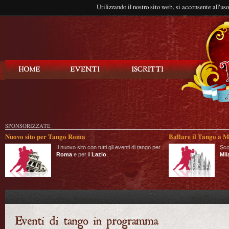
Utilizzando il nostro sito web, si acconsente all'us
Balla Tango
SPONSORIZZATE
Nuovo sito per Tango Roma
Ballare il Tango a M
Il nuovo sito con tutti gli eventi di tango per
Sco
Roma
e per il
Lazio
.
Mil