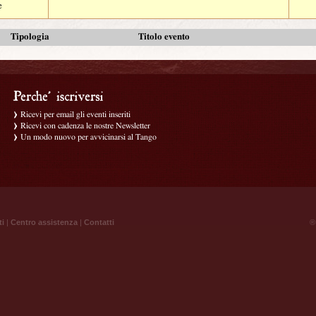
e
Tipologia
Titolo evento
Ricevi per email gli eventi inseriti
Ricevi con cadenza le nostre Newsletter
Un modo nuovo per avvicinarsi al Tango
ti
|
Centro assistenza
|
Contatti
® 