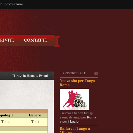
so?
ri informazioni
oppure
Iscriviti
SPONSORIZZATE
Ti trovi in
Home
»
Eventi
Nuovo sito per Tango
Roma
Il nuovo sito con tutti gli
ipologia
Genere
eventi di tango per
Roma
e per il
Lazio
.
Tutte
Tutti
Ballare il Tango a
Milano