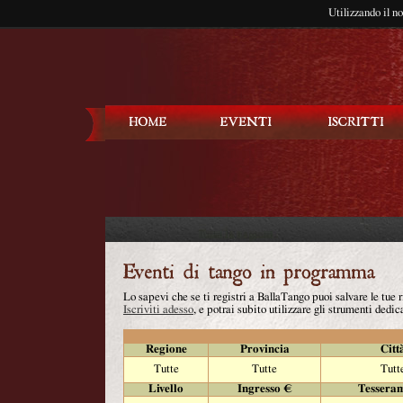
Utilizzando il n
Balla Tango
Lo sapevi che se ti registri a BallaTango puoi salvare le tue
Iscriviti adesso
, e potrai subito utilizzare gli strumenti dedica
Regione
Provincia
Citt
Tutte
Tutte
Tutt
Livello
Ingresso €
Tessera