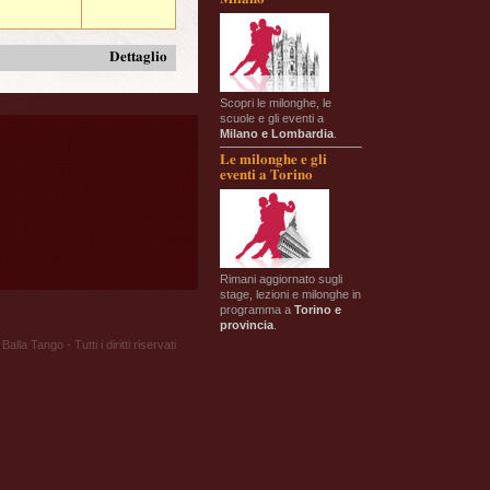
Dettaglio
Scopri le milonghe, le
scuole e gli eventi a
Milano e Lombardia
.
Le milonghe e gli
eventi a Torino
Rimani aggiornato sugli
stage, lezioni e milonghe in
programma a
Torino e
provincia
.
Balla Tango - Tutti i diritti riservati