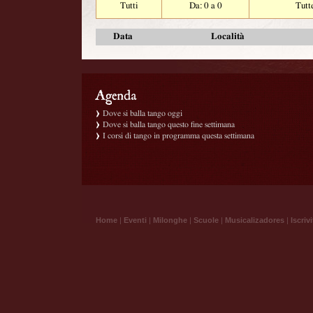
Tutti
Da: 0 a 0
Tutt
Data
Località
Dove si balla tango oggi
Dove si balla tango questo fine settimana
I corsi di tango in programma questa settimana
Home
|
Eventi
|
Milonghe
|
Scuole
|
Musicalizadores
|
Iscrivi