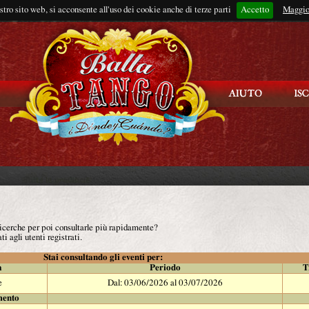
ostro sito web, si acconsente all'uso dei cookie anche di terze parti
Accetto
Rimani connes
Maggio
 ricerche per poi consultarle più rapidamente?
ti agli utenti registrati.
Stai consultando gli eventi per:
à
Periodo
T
e
Dal: 03/06/2026 al 03/07/2026
mento