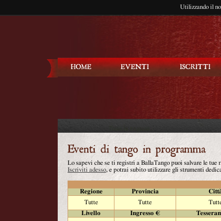
Utilizzando il n
Balla Tango
Lo sapevi che se ti registri a BallaTango puoi salvare le tue
Iscriviti adesso
, e potrai subito utilizzare gli strumenti dedica
Regione
Provincia
Citt
Tutte
Tutte
Tutt
Livello
Ingresso €
Tessera