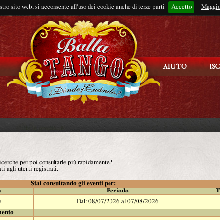
ostro sito web, si acconsente all'uso dei cookie anche di terze parti
Accetto
Rimani connes
Maggio
 ricerche per poi consultarle più rapidamente?
ti agli utenti registrati.
Stai consultando gli eventi per:
à
Periodo
T
e
Dal: 08/07/2026 al 07/08/2026
mento