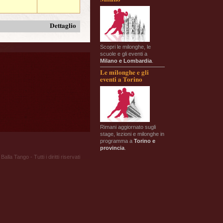
Dettaglio
Scopri le milonghe, le
scuole e gli eventi a
Milano e Lombardia
.
Le milonghe e gli
eventi a Torino
Rimani aggiornato sugli
stage, lezioni e milonghe in
programma a
Torino e
provincia
.
Balla Tango - Tutti i diritti riservati