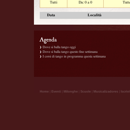
Tutti
Da: 0 a 0
Tutt
Data
Località
Dove si balla tango oggi
Dove si balla tango questo fine settimana
I corsi di tango in programma questa settimana
Home
|
Eventi
|
Milonghe
|
Scuole
|
Musicalizadores
|
Iscrivi