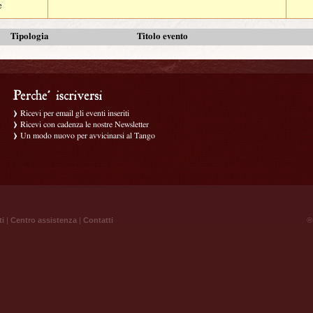
e
Tipologia
Titolo evento
Ricevi per email gli eventi inseriti
Ricevi con cadenza le nostre Newsletter
Un modo nuovo per avvicinarsi al Tango
ti
|
Centro assistenza
|
Contatti
® 