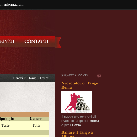
so?
ri informazioni
oppure
Iscriviti
SPONSORIZZATE
Ti trovi in
Home
»
Eventi
Nuovo sito per Tango
Roma
Il nuovo sito con tutti gli
ipologia
Genere
eventi di tango per
Roma
e per il
Lazio
.
Tutte
Tutti
Ballare il Tango a
Milano