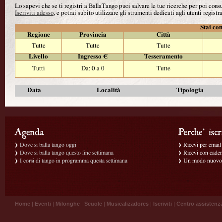
Lo sapevi che se ti registri a BallaTango puoi salvare le tue ricerche per poi con
Iscriviti adesso
, e potrai subito utilizzare gli strumenti dedicati agli utenti registra
Stai con
Regione
Provincia
Città
Tutte
Tutte
Tutte
Livello
Ingresso €
Tesseramento
Tutti
Da: 0 a 0
Tutte
Data
Località
Tipologia
Dove si balla tango oggi
Ricevi per email g
Dove si balla tango questo fine settimana
Ricevi con caden
I corsi di tango in programma questa settimana
Un modo nuovo p
Home
|
Eventi
|
Milonghe
|
Scuole
|
Musicalizadores
|
Iscriviti
|
Centro assistenz