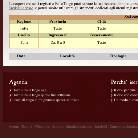
Lo sapevi che se ti registri a BallaTango puoi salvare le tue ricerche per poi con
Iscriviti adesso
, e potrai subito utilizzare gli strumenti dedicati agli utenti registra
Stai con
Regione
Provincia
Città
Tutte
Tutte
Tutte
Livello
Ingresso €
Tesseramento
Tutti
Da: 0 a 0
Tutte
Data
Località
Tipologia
Dove si balla tango oggi
Ricevi per email g
Dove si balla tango questo fine settimana
Ricevi con caden
I corsi di tango in programma questa settimana
Un modo nuovo p
Home
|
Eventi
|
Milonghe
|
Scuole
|
Musicalizadores
|
Iscriviti
|
Centro assistenz