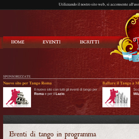
Utilizzando il nostro sito web, si acconsente all'us
Balla Tango
SPONSORIZZATE
Nuovo sito per Tango Roma
Ballare il Tango a M
Il nuovo sito con tutti gli eventi di tango per
Sco
Roma
e per il
Lazio
.
Mil