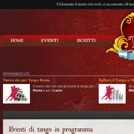
Utilizzando il nostro sito web, si acconsente all'us
Balla Tango
SPONSORIZZATE
Nuovo sito per Tango Roma
Ballare il Tango a M
Il nuovo sito con tutti gli eventi di tango per
Sco
Roma
e per il
Lazio
.
Mil