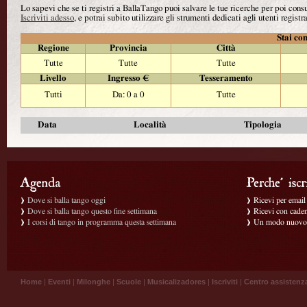
Lo sapevi che se ti registri a BallaTango puoi salvare le tue ricerche per poi con
Iscriviti adesso
, e potrai subito utilizzare gli strumenti dedicati agli utenti registra
Stai con
Regione
Provincia
Città
Tutte
Tutte
Tutte
Livello
Ingresso €
Tesseramento
Tutti
Da: 0 a 0
Tutte
Data
Località
Tipologia
Dove si balla tango oggi
Ricevi per email g
Dove si balla tango questo fine settimana
Ricevi con caden
I corsi di tango in programma questa settimana
Un modo nuovo p
Home
|
Eventi
|
Milonghe
|
Scuole
|
Musicalizadores
|
Iscriviti
|
Centro assistenz