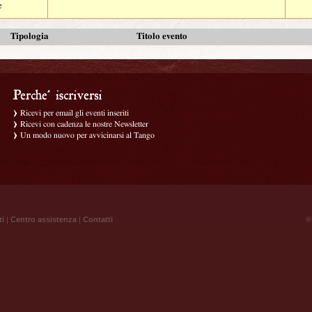
e
Tipologia
Titolo evento
Ricevi per email gli eventi inseriti
Ricevi con cadenza le nostre Newsletter
Un modo nuovo per avvicinarsi al Tango
ti
|
Centro assistenza
|
Contatti
® 