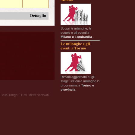
Dettaglio
Scopri le milonghe, le
scuole e gli eventi a
Milano e Lombardia
.
Le milonghe e gli
eventi a Torino
Rimani aggiornato sugli
stage, lezioni e milonghe in
programma a
Torino e
provincia
.
Balla Tango - Tutti i diritti riservati