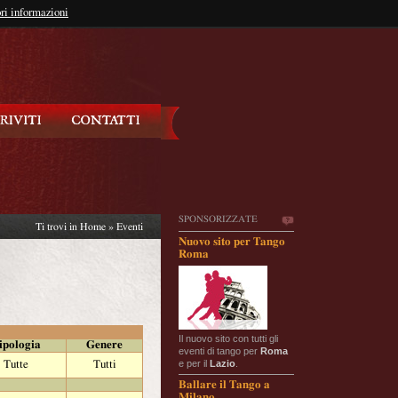
so?
ri informazioni
oppure
Iscriviti
SPONSORIZZATE
Ti trovi in
Home
»
Eventi
Nuovo sito per Tango
Roma
Il nuovo sito con tutti gli
ipologia
Genere
eventi di tango per
Roma
e per il
Lazio
.
Tutte
Tutti
Ballare il Tango a
Milano