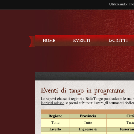
Utilizzando il n
Balla Tango
Lo sapevi che se ti registri a BallaTango puoi salvare le tue
Iscriviti adesso
, e potrai subito utilizzare gli strumenti dedica
Regione
Provincia
Citt
Tutte
Tutte
Tutt
Livello
Ingresso €
Tessera