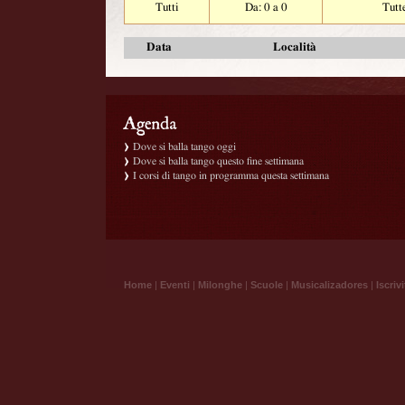
Tutti
Da: 0 a 0
Tutt
Data
Località
Dove si balla tango oggi
Dove si balla tango questo fine settimana
I corsi di tango in programma questa settimana
Home
|
Eventi
|
Milonghe
|
Scuole
|
Musicalizadores
|
Iscrivi