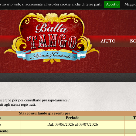
ostro sito web, si acconsente all'uso dei cookie anche di terze parti
Accetto
Rimani connes
Maggio
 ricerche per poi consultarle più rapidamente?
ti agli utenti registrati.
Stai consultando gli eventi per:
à
Periodo
T
e
Dal: 03/06/2026 al 03/07/2026
mento