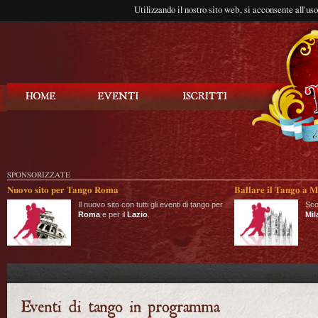
Utilizzando il nostro sito web, si acconsente all'us
Balla Tango
SPONSORIZZATE
Nuovo sito per Tango Roma
Ballare il Tango a M
Il nuovo sito con tutti gli eventi di tango per
Sco
Roma
e per il
Lazio
.
Mil