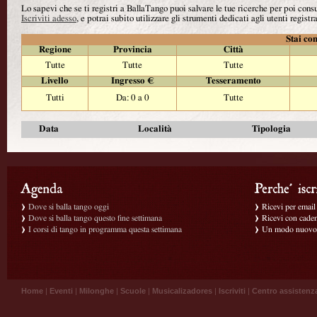
Lo sapevi che se ti registri a BallaTango puoi salvare le tue ricerche per poi con
Iscriviti adesso
, e potrai subito utilizzare gli strumenti dedicati agli utenti registra
Stai con
Regione
Provincia
Città
Tutte
Tutte
Tutte
Livello
Ingresso €
Tesseramento
Tutti
Da: 0 a 0
Tutte
Data
Località
Tipologia
Dove si balla tango oggi
Ricevi per email g
Dove si balla tango questo fine settimana
Ricevi con caden
I corsi di tango in programma questa settimana
Un modo nuovo p
Home
|
Eventi
|
Milonghe
|
Scuole
|
Musicalizadores
|
Iscriviti
|
Centro assistenz