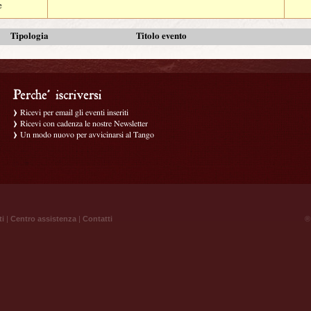
e
Tipologia
Titolo evento
Ricevi per email gli eventi inseriti
Ricevi con cadenza le nostre Newsletter
Un modo nuovo per avvicinarsi al Tango
ti
|
Centro assistenza
|
Contatti
® 