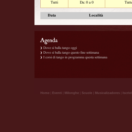
Tutti
Da: 0 a 0
Tutt
Data
Località
Dove si balla tango oggi
Dove si balla tango questo fine settimana
I corsi di tango in programma questa settimana
Home
|
Eventi
|
Milonghe
|
Scuole
|
Musicalizadores
|
Iscrivi