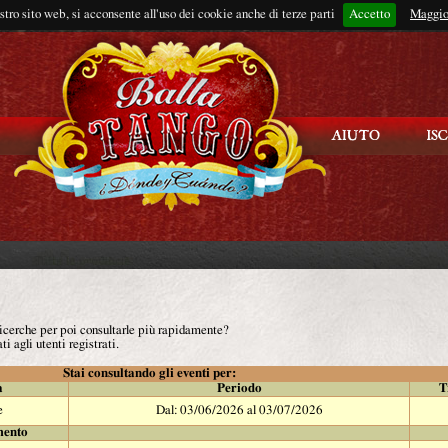
ostro sito web, si acconsente all'uso dei cookie anche di terze parti
Accetto
Rimani connes
Maggio
 ricerche per poi consultarle più rapidamente?
ti agli utenti registrati.
Stai consultando gli eventi per:
à
Periodo
T
e
Dal: 03/06/2026 al 03/07/2026
mento