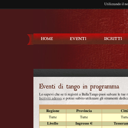
Utilizzando il n
Balla Tango
Lo sapevi che se ti registri a BallaTango puoi salvare le tue
Iscriviti adesso
, e potrai subito utilizzare gli strumenti dedica
Regione
Provincia
Citt
Tutte
Tutte
Tutt
Livello
Ingresso €
Tessera