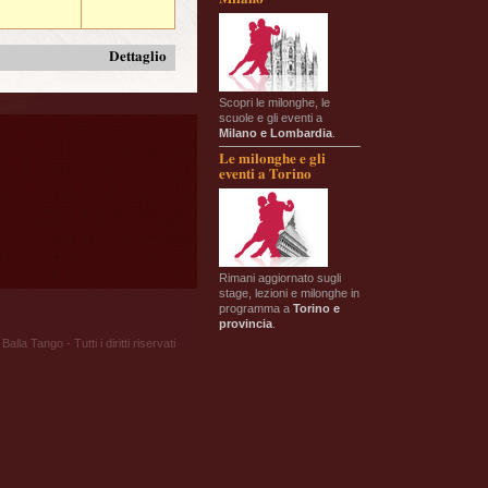
Dettaglio
Scopri le milonghe, le
scuole e gli eventi a
Milano e Lombardia
.
Le milonghe e gli
eventi a Torino
Rimani aggiornato sugli
stage, lezioni e milonghe in
programma a
Torino e
provincia
.
Balla Tango - Tutti i diritti riservati