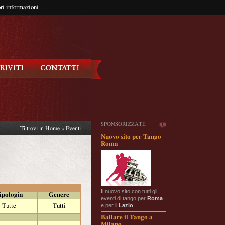
so?
ri informazioni
oppure
Iscriviti
SPONSORIZZATE
Ti trovi in
Home
»
Eventi
Nuovo sito per Tango
Roma
Il nuovo sito con tutti gli
ipologia
Genere
eventi di tango per
Roma
e per il
Lazio
.
Tutte
Tutti
Ballare il Tango a
Milano