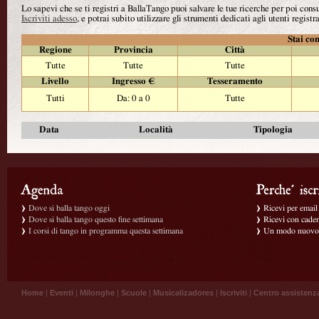
Lo sapevi che se ti registri a BallaTango puoi salvare le tue ricerche per poi con
Iscriviti adesso
, e potrai subito utilizzare gli strumenti dedicati agli utenti registra
Stai con
Regione
Provincia
Città
Tutte
Tutte
Tutte
Livello
Ingresso €
Tesseramento
Tutti
Da: 0 a 0
Tutte
Data
Località
Tipologia
Dove si balla tango oggi
Ricevi per email g
Dove si balla tango questo fine settimana
Ricevi con caden
I corsi di tango in programma questa settimana
Un modo nuovo p
Home
|
Eventi
|
Milonghe
|
Scuole
|
Musicalizadores
|
Iscriviti
|
Centro assistenz