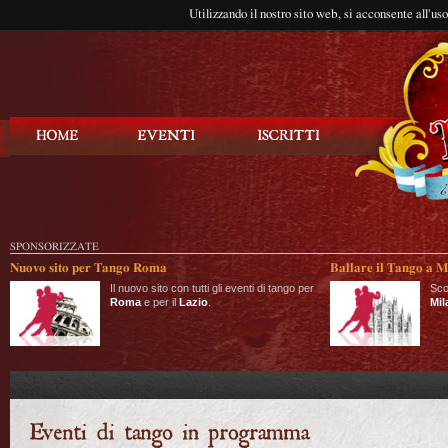
Utilizzando il nostro sito web, si acconsente all'us
Balla Tango
SPONSORIZZATE
Nuovo sito per Tango Roma
Ballare il Tango a M
Il nuovo sito con tutti gli eventi di tango per
Sco
Roma
e per il
Lazio
.
Mil