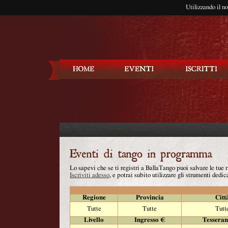
Utilizzando il n
Balla Tango
Lo sapevi che se ti registri a BallaTango puoi salvare le tue
Iscriviti adesso
, e potrai subito utilizzare gli strumenti dedica
Regione
Provincia
Citt
Tutte
Tutte
Tutt
Livello
Ingresso €
Tessera