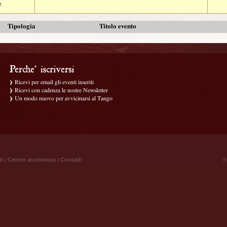
e
Tipologia
Titolo evento
Ricevi per email gli eventi inseriti
Ricevi con cadenza le nostre Newsletter
Un modo nuovo per avvicinarsi al Tango
ti
|
Centro assistenza
|
Contatti
® 