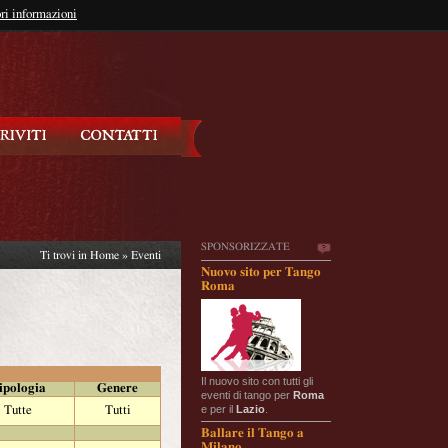
so?
ri informazioni
oppure
Iscriviti
SPONSORIZZATE
Ti trovi in
Home
»
Eventi
Nuovo sito per Tango
Roma
Il nuovo sito con tutti gli
ipologia
Genere
eventi di tango per
Roma
e per il
Lazio
.
Tutte
Tutti
Ballare il Tango a
Milano