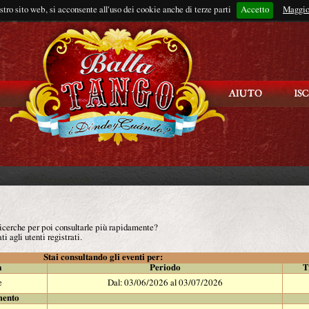
ostro sito web, si acconsente all'uso dei cookie anche di terze parti
Accetto
Rimani connes
Maggio
 ricerche per poi consultarle più rapidamente?
ti agli utenti registrati.
Stai consultando gli eventi per:
à
Periodo
T
e
Dal: 03/06/2026 al 03/07/2026
mento