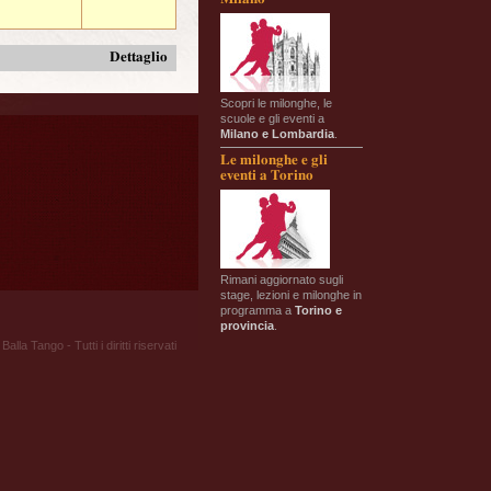
Dettaglio
Scopri le milonghe, le
scuole e gli eventi a
Milano e Lombardia
.
Le milonghe e gli
eventi a Torino
Rimani aggiornato sugli
stage, lezioni e milonghe in
programma a
Torino e
provincia
.
Balla Tango - Tutti i diritti riservati