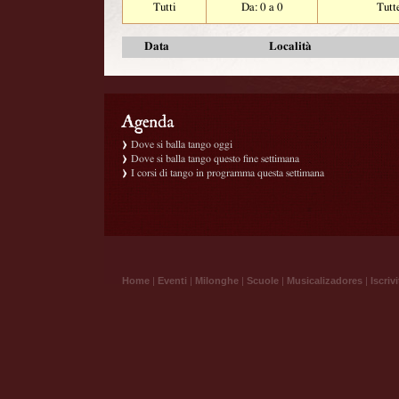
Tutti
Da: 0 a 0
Tutt
Data
Località
Dove si balla tango oggi
Dove si balla tango questo fine settimana
I corsi di tango in programma questa settimana
Home
|
Eventi
|
Milonghe
|
Scuole
|
Musicalizadores
|
Iscrivi