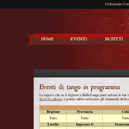
Utilizzando il n
Balla Tango
Lo sapevi che se ti registri a BallaTango puoi salvare le tue
Iscriviti adesso
, e potrai subito utilizzare gli strumenti dedica
Regione
Provincia
Citt
Tutte
Tutte
Tutt
Livello
Ingresso €
Tessera