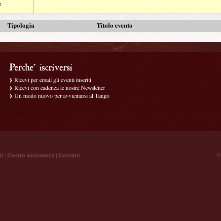
e
Tipologia
Titolo evento
Ricevi per email gli eventi inseriti
Ricevi con cadenza le nostre Newsletter
Un modo nuovo per avvicinarsi al Tango
ti
|
Centro assistenza
|
Contatti
® 