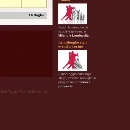
Dettaglio
Scopri le milonghe, le
scuole e gli eventi a
Milano e Lombardia
.
Le milonghe e gli
eventi a Torino
Rimani aggiornato sugli
stage, lezioni e milonghe in
programma a
Torino e
provincia
.
Balla Tango - Tutti i diritti riservati