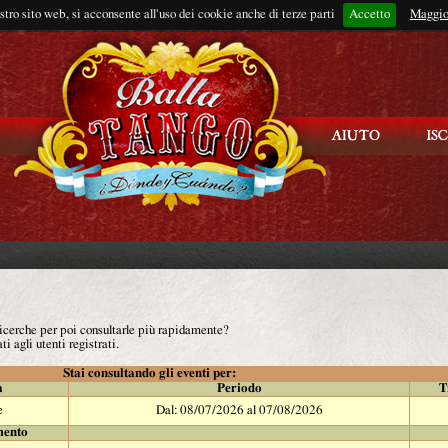
ostro sito web, si acconsente all'uso dei cookie anche di terze parti
Accetto
Rimani connes
Maggio
 ricerche per poi consultarle più rapidamente?
ti agli utenti registrati.
Stai consultando gli eventi per:
à
Periodo
T
e
Dal: 08/07/2026 al 07/08/2026
mento