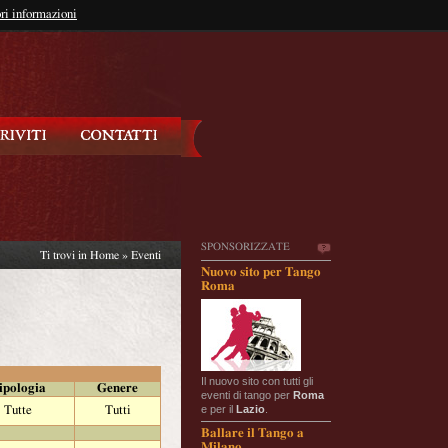
so?
ri informazioni
oppure
Iscriviti
SPONSORIZZATE
Ti trovi in
Home
»
Eventi
Nuovo sito per Tango
Roma
Il nuovo sito con tutti gli
ipologia
Genere
eventi di tango per
Roma
e per il
Lazio
.
Tutte
Tutti
Ballare il Tango a
Milano