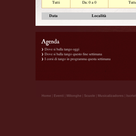
Tutti
Da: 0 a 0
Tutt
Data
Località
Dove si balla tango oggi
Dove si balla tango questo fine settimana
I corsi di tango in programma questa settimana
Home
|
Eventi
|
Milonghe
|
Scuole
|
Musicalizadores
|
Iscrivi