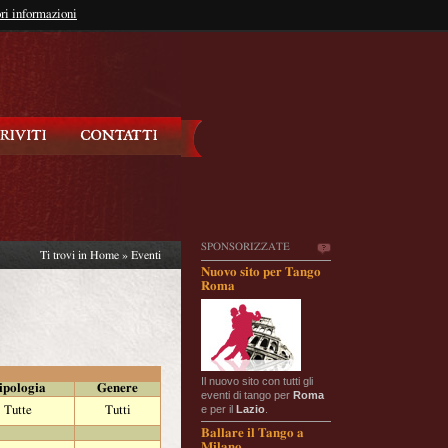
so?
ri informazioni
oppure
Iscriviti
SPONSORIZZATE
Ti trovi in
Home
»
Eventi
Nuovo sito per Tango
Roma
Il nuovo sito con tutti gli
ipologia
Genere
eventi di tango per
Roma
e per il
Lazio
.
Tutte
Tutti
Ballare il Tango a
Milano