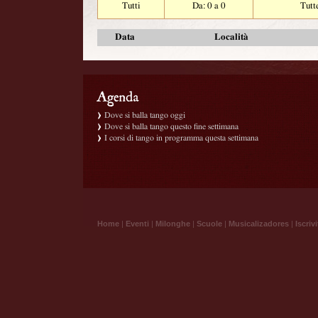
Tutti
Da: 0 a 0
Tutt
Data
Località
Dove si balla tango oggi
Dove si balla tango questo fine settimana
I corsi di tango in programma questa settimana
Home
|
Eventi
|
Milonghe
|
Scuole
|
Musicalizadores
|
Iscrivi