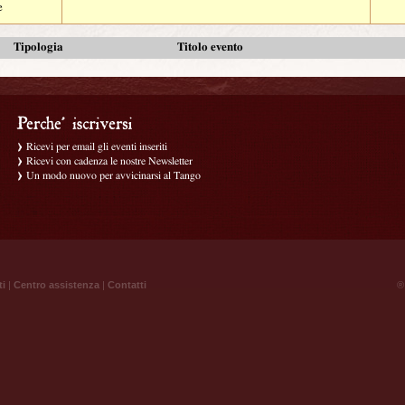
e
Tipologia
Titolo evento
Ricevi per email gli eventi inseriti
Ricevi con cadenza le nostre Newsletter
Un modo nuovo per avvicinarsi al Tango
ti
|
Centro assistenza
|
Contatti
® 