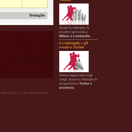
Dettaglio
Scopri le milonghe, le
scuole e gli eventi a
Milano e Lombardia
.
Le milonghe e gli
eventi a Torino
Rimani aggiornato sugli
stage, lezioni e milonghe in
programma a
Torino e
provincia
.
Balla Tango - Tutti i diritti riservati