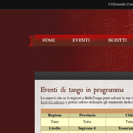
Utilizzando il n
Balla Tango
Lo sapevi che se ti registri a BallaTango puoi salvare le tue
Iscriviti adesso
, e potrai subito utilizzare gli strumenti dedica
Regione
Provincia
Citt
Tutte
Tutte
Tutt
Livello
Ingresso €
Tessera