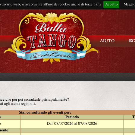
ostro sito web, si acconsente all'uso dei cookie anche di terze parti
Accetto
Rimani connes
Maggio
 ricerche per poi consultarle più rapidamente?
ti agli utenti registrati.
Stai consultando gli eventi per:
à
Periodo
T
e
Dal: 08/07/2026 al 07/08/2026
mento