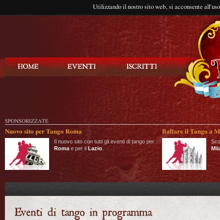
Utilizzando il nostro sito web, si acconsente all'us
Balla Tango
SPONSORIZZATE
Nuovo sito per Tango Roma
Ballare il Tango a M
Il nuovo sito con tutti gli eventi di tango per
Sco
Roma
e per il
Lazio
.
Mil