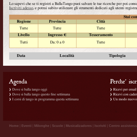
Lo sapevi che se ti registri a BallaTango puoi salvare le tue ricerche per poi con
Iscriviti adesso
, e potrai subito utilizzare gli strumenti dedicati agli utenti registra
Stai con
Regione
Provincia
Città
Tutte
Tutte
Tutte
Livello
Ingresso €
Tesseramento
Tutti
Da: 0 a 0
Tutte
Data
Località
Tipologia
Dove si balla tango oggi
Ricevi per email g
Dove si balla tango questo fine settimana
Ricevi con caden
I corsi di tango in programma questa settimana
Un modo nuovo p
Home
|
Eventi
|
Milonghe
|
Scuole
|
Musicalizadores
|
Iscriviti
|
Centro assistenz