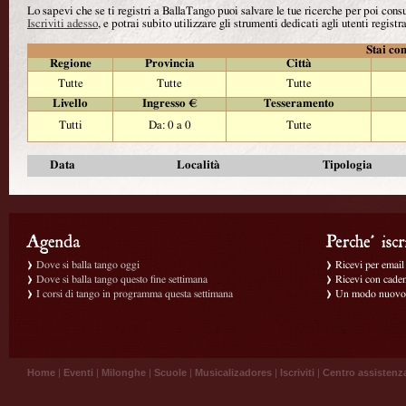
Lo sapevi che se ti registri a BallaTango puoi salvare le tue ricerche per poi con
Iscriviti adesso
, e potrai subito utilizzare gli strumenti dedicati agli utenti registra
Stai con
Regione
Provincia
Città
Tutte
Tutte
Tutte
Livello
Ingresso €
Tesseramento
Tutti
Da: 0 a 0
Tutte
Data
Località
Tipologia
Dove si balla tango oggi
Ricevi per email g
Dove si balla tango questo fine settimana
Ricevi con caden
I corsi di tango in programma questa settimana
Un modo nuovo p
Home
|
Eventi
|
Milonghe
|
Scuole
|
Musicalizadores
|
Iscriviti
|
Centro assistenz