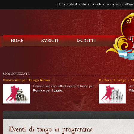
Utilizzando il nostro sito web, si acconsente all'us
Balla Tango
SPONSORIZZATE
Nuovo sito per Tango Roma
Ballare il Tango a M
Il nuovo sito con tutti gli eventi di tango per
Sco
Roma
e per il
Lazio
.
Mil