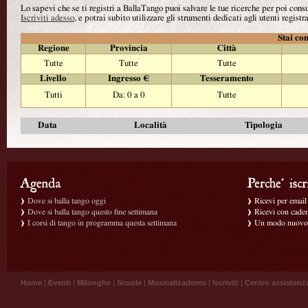
Lo sapevi che se ti registri a BallaTango puoi salvare le tue ricerche per poi con
Iscriviti adesso
, e potrai subito utilizzare gli strumenti dedicati agli utenti registra
Stai con
Regione
Provincia
Città
Tutte
Tutte
Tutte
Livello
Ingresso €
Tesseramento
Tutti
Da: 0 a 0
Tutte
Data
Località
Tipologia
Dove si balla tango oggi
Ricevi per email g
Dove si balla tango questo fine settimana
Ricevi con caden
I corsi di tango in programma questa settimana
Un modo nuovo p
Home
|
Eventi
|
Milonghe
|
Scuole
|
Musicalizadores
|
Iscriviti
|
Centro assistenz