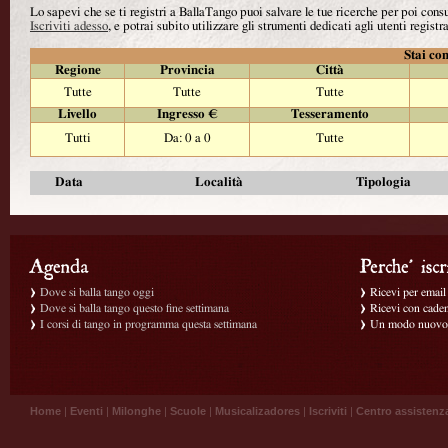
Lo sapevi che se ti registri a BallaTango puoi salvare le tue ricerche per poi con
Iscriviti adesso
, e potrai subito utilizzare gli strumenti dedicati agli utenti registra
Stai con
Regione
Provincia
Città
Tutte
Tutte
Tutte
Livello
Ingresso €
Tesseramento
Tutti
Da: 0 a 0
Tutte
Data
Località
Tipologia
Dove si balla tango oggi
Ricevi per email g
Dove si balla tango questo fine settimana
Ricevi con caden
I corsi di tango in programma questa settimana
Un modo nuovo p
Home
|
Eventi
|
Milonghe
|
Scuole
|
Musicalizadores
|
Iscriviti
|
Centro assistenz