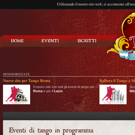
Utilizzando il nostro sito web, si acconsente all'us
Balla Tango
SPONSORIZZATE
Nuovo sito per Tango Roma
Ballare il Tango a M
Il nuovo sito con tutti gli eventi di tango per
Sco
Roma
e per il
Lazio
.
Mil